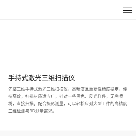
首页
高精度工业3D扫描
快速选产品
手持式激光三维扫描仪
产品
先临三维手持式激光三维扫描仪，高精度且重复性精度稳定，便
行业方案
携高效，扫描材质适应广，针对一些黑色、反光样件，无需喷
粉，直接扫描，配合摄影测量，可以轻松应对大型工件的高精度
三维检测与3D测量需求。
客户支持
资讯