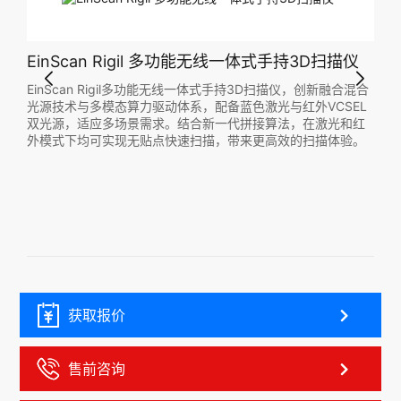
EinScan Rigil 多功能无线一体式手持3D扫描仪
Ei
D扫描
EinScan Rigil多功能无线一体式手持3D扫描仪，创新融合混合
Ei
光源技术与多模态算力驱动体系，配备蓝色激光与红外VCSEL
维扫
双光源，适应多场景需求。结合新一代拼接算法，在激光和红
从扫
用了第
外模式下均可实现无贴点快速扫描，带来更高效的扫描体验。
自由
成三
铸造
获取报价
售前咨询