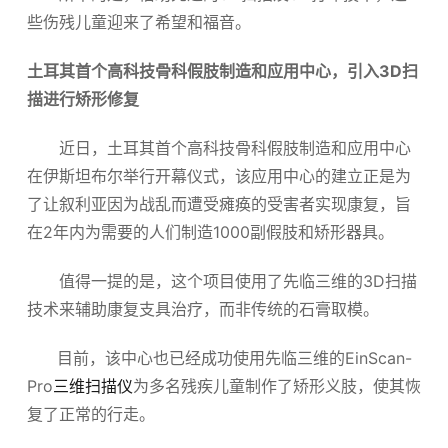
些伤残儿童迎来了希望和福音。
关于我们
土耳其首个高科技骨科假肢制造和应用中心，引入3D扫
描进行矫形修复
近日，土耳其首个高科技骨科假肢制造和应用中心
在伊斯坦布尔举行开幕仪式，该应用中心的建立正是为
了让叙利亚因为战乱而遭受瘫痪的受害者实现康复，旨
在2年内为需要的人们制造1000副假肢和矫形器具。
值得一提的是，这个项目使用了先临三维的3D扫描
技术来辅助康复支具治疗，而非传统的石膏取模。
目前，该中心也已经成功使用先临三维的EinScan-
Pro
三维扫描仪
为多名残疾儿童制作了矫形义肢，使其恢
复了正常的行走。