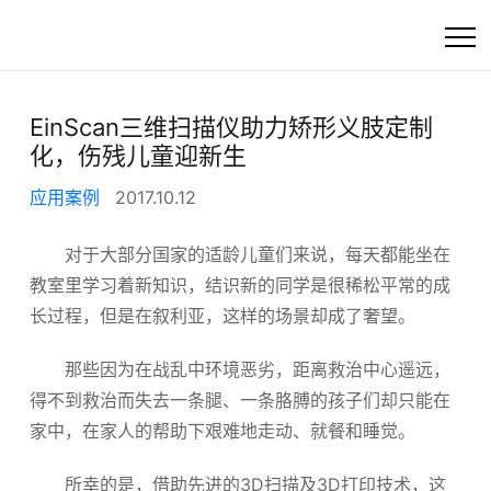
首页
EinScan三维扫描仪助力矫形义肢定制
化，伤残儿童迎新生
高精度工业3D扫描
应用案例
2017.10.12
快速选产品
对于大部分国家的适龄儿童们来说，每天都能坐在
教室里学习着新知识，结识新的同学是很稀松平常的成
产品
长过程，但是在叙利亚，这样的场景却成了奢望。
行业方案
那些因为在战乱中环境恶劣，距离救治中心遥远，
得不到救治而失去一条腿、一条胳膊的孩子们却只能在
客户支持
家中，在家人的帮助下艰难地走动、就餐和睡觉。
资讯
所幸的是，借助先进的3D扫描及3D打印技术，这