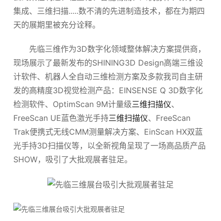
集成、
三维扫描
.....数不清的先进制造技术，都在为期四
关于我们
天的展期里被充分诠释。
先临三维作为3D数字化领域整体解决方案提供商，
现场展示了最新发布的SHINING3D Design高端三维设
计软件、机器人全自动三维检测方案及多款我司自主研
发的高精度3D视觉检测产品：EINSENSE Q 3D数字化
检测软件、OptimScan 9M计量级
三维扫描仪
、
FreeScan UE蓝色激光手持
三维扫描仪
、FreeScan
Trak便携式无线CMM测量解决方案、EinScan HX双蓝
光手持3D
扫描仪
等，以全新视角呈现了一场高品质产品
SHOW，吸引了大批观展者驻足。