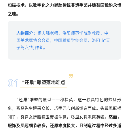
扫描技术，以数字化之力辅助传统非遗手艺共铸梨园豫韵永恒
关于我们
之魂。
人物简介：
杨志强老师，洛阳师范学院副教授，中
国美术家协会会员，中国雕塑学会会员，洛阳市“天
子驾六”的作者。
0
1
"还巢"雕塑落地难点
"还巢"雕塑的原型——穆桂英，这一独具特色的帅旦形
象，系马先生博采众长、巧手匠心创新塑造而成。头戴凤冠插
翎子，身穿女蟒腰箍玉带披斗篷，尽显女将飒爽英姿。
然而，
服饰及凤冠细节较多，还原难度极大，且制造过程中经过多道