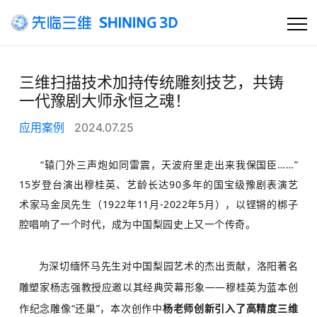
首页
三维扫描技术加持传统雕刻技艺，共铸
一代豫剧大师永恒之魂！
高精度工业3D扫描
应用案例
2024.07.25
快速选产品
“辕门外三声炮如同雷震，天波府里走出来我保国臣……”
15岁登台演出穆桂英、艺龄长达90多年的国宝级豫剧表演艺
产品
术家马金凤先生（
1922年11月-2022年5月）
，以铿锵的梆子
行业方案
腔唱响了一个时代，成为中国梨园史上又一个传奇。
客户支持
为深切缅怀马先生对中国梨园艺术的杰出贡献，洛阳著名
雕塑家杨志强教授应邀以其经典荧幕形象——穆桂英为蓝本创
资讯
作纪念雕像“还巢”，本次创作中
杨老师创新引入了高精度三维