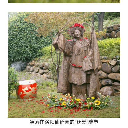
坐落在洛阳仙鹤园的“还巢”雕塑