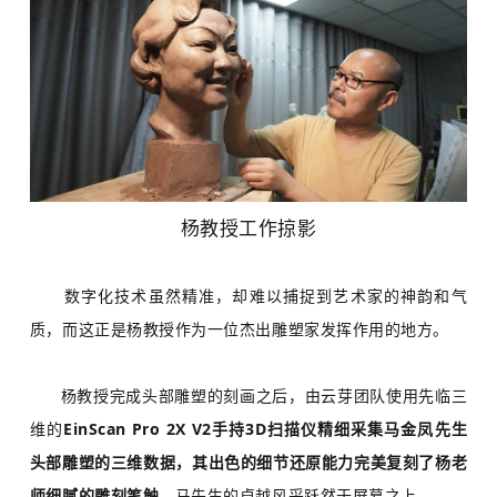
杨教授工作掠影
数字化技术虽然精准，却难以捕捉到艺术家的神韵和气
质，而这正是杨教授作为一位杰出雕塑家发挥作用的地方。
杨教授完成头部雕塑的刻画之后，由云芽团队使用先临三
维的
EinScan Pro 2X V2手持
3D扫描仪
精细采集马金凤先生
头部雕塑的三维数据，其出色的细节还原能力完美复刻了杨老
师细腻的雕刻笔触
，马先生的卓越风采跃然于屏幕之上。