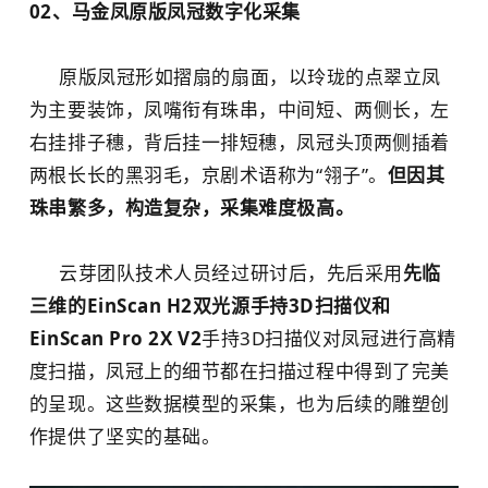
02、
马金凤原版凤冠数字化采集
原版凤冠形如摺扇的扇面，以玲珑的点翠立凤
为主要装饰，凤嘴衔有珠串，中间短、两侧长，左
右挂排子穗，背后挂一排短穗，凤冠头顶两侧插着
两根长长的黑羽毛，京剧术语称为“翎子”。
但
因其
珠串繁多，构造复杂，采集难度极高。
云芽团队技术人员经过研讨后，先后采用
先临
三维的EinScan H2双光源手持3D扫描仪和
EinScan Pro 2X V2
手持3D扫描仪对凤冠进行高精
度扫描，凤冠上的细节都在扫描过程中得到了完美
的呈现。这些数据模型的采集，也为后续的雕塑创
作提供了坚实的基础。