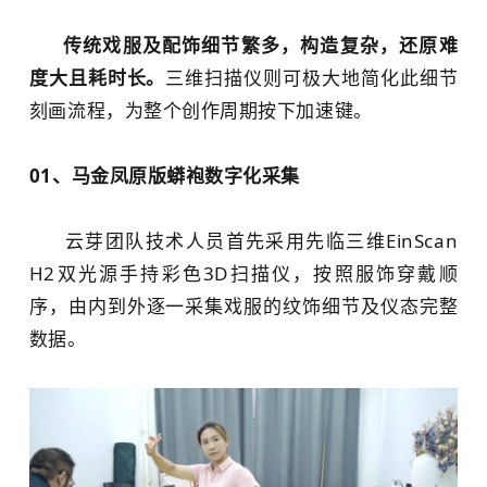
传统戏服及配饰细节繁多，构造复杂，还原难
度大且耗时长。
三维扫描仪
则可极大地简化此细节
刻画流程，为整个创作周期按下加速键。
01、
马金凤原版蟒袍数字化采集
云芽团队技术人员首先采用先临三维EinScan
H2双光源手持彩色
3D扫描仪
，按照服饰穿戴顺
序，由内到外逐一采集戏服的纹饰细节及仪态完整
数据。