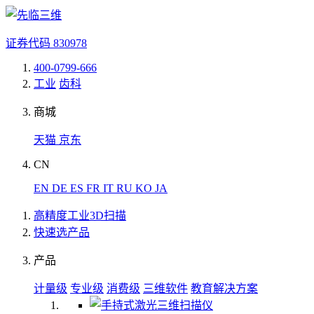
证券代码
830978
400-0799-666
工业
齿科
商城
天猫
京东
CN
EN
DE
ES
FR
IT
RU
KO
JA
高精度工业3D扫描
快速选产品
产品
计量级
专业级
消费级
三维软件
教育解决方案