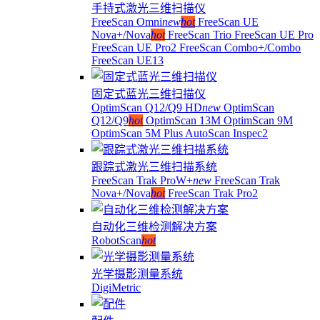
手持式激光三维扫描仪
FreeScan Omni
new
hot
FreeScan UE
Nova+/Nova
hot
FreeScan Trio
FreeScan UE Pro
FreeScan UE Pro2
FreeScan Combo+/Combo
FreeScan UE13
固定式蓝光三维扫描仪
OptimScan Q12/Q9 HD
new
OptimScan
Q12/Q9
hot
OptimScan 13M
OptimScan 9M
OptimScan 5M Plus
AutoScan Inspec2
跟踪式激光三维扫描系统
FreeScan Trak ProW+
new
FreeScan Trak
Nova+/Nova
hot
FreeScan Trak Pro2
自动化三维检测解决方案
RobotScan
hot
光学摄影测量系统
DigiMetric