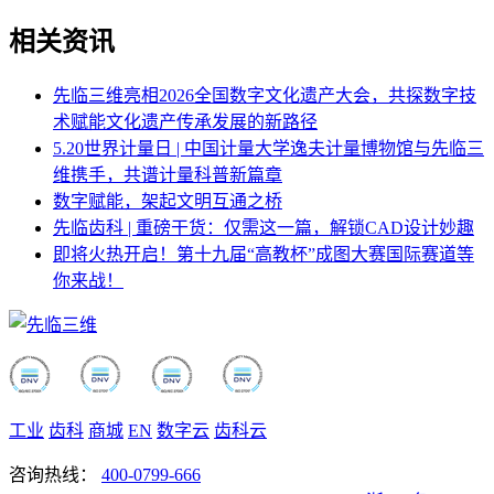
相关资讯
先临三维亮相2026全国数字文化遗产大会，共探数字技
术赋能文化遗产传承发展的新路径
5.20世界计量日 | 中国计量大学逸夫计量博物馆与先临三
维携手，共谱计量科普新篇章
数字赋能，架起文明互通之桥
先临齿科 | 重磅干货：仅需这一篇，解锁CAD设计妙趣
即将火热开启！第十九届“高教杯”成图大赛国际赛道等
你来战！
工业
齿科
商城
EN
数字云
齿科云
咨询热线：
400-0799-666