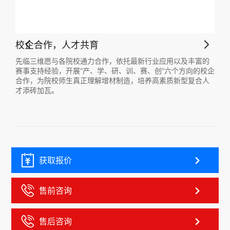
AccuFab-CEL EP 高速3D打印系统
行业应用以及丰富的
先临三维凭借在增材制造领域多年的技术积累和行
、创”六个方向的校企
造一套完整的AccuFab-CEL EP高速3D打印系统
养高素质新型复合人
化应用，有效降低学习成本和使用门槛，享受更高
质的工作体验。
获取报价
售前咨询
售后咨询