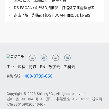
3D扫描仪，无线塑形，数字分身
DS FSCAN+面部3D扫描仪，打造数字化虚拟患者
点击了解 | 先临齿科DS FSCAN+面部3D扫描仪
工业
齿科
商城
EN
数字云
齿科云
400-0799-666
咨询热线：
工业
齿科
中
EN
DE
ES
FR
IT
RU
KO
JA
Copyright © 2023 Shining3D , All rights reserved.
浙ICP备19019043号-4
（浙）- 非经营性-2020-0177
浙公网
安备33010902004646号