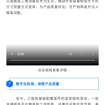
以高精度三维测量技术为支点，撬动大型装备制造环节的
关于我们
尺寸测量方式变革，为产品质量优化、生产效率提升注入
精准动能。
- 点击视频查看详情 -
1
数字化检测，保障产品质量
如今，工程机械装配覆盖件的造型结构复杂，一些
关键部件不仅要承担工作性能，还要尽可能实现节能、美