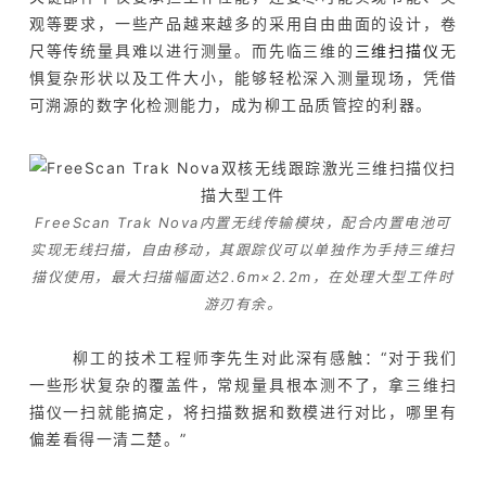
观等要求，一些产品越来越多的采用自由曲面的设计，卷
尺等传统量具难以进行测量。而先临三维的
三维扫描仪
无
惧复杂形状以及工件大小，能够轻松深入测量现场，凭借
可溯源的数字化检测能力，成为柳工品质管控的利器。
FreeScan Trak Nova内置无线传输模块，配合内置电池可
实现无线扫描，自由移动，其跟踪仪可以单独作为手持三维扫
描仪使用，最大扫描幅面达2.6m×2.2m，在处理大型工件时
游刃有余。
柳工的技术工程师李先生对此深有感触：“对于我们
一些形状复杂的覆盖件，常规量具根本测不了，拿三维扫
描仪一扫就能搞定，将扫描数据和数模进行对比，哪里有
偏差看得一清二楚。”