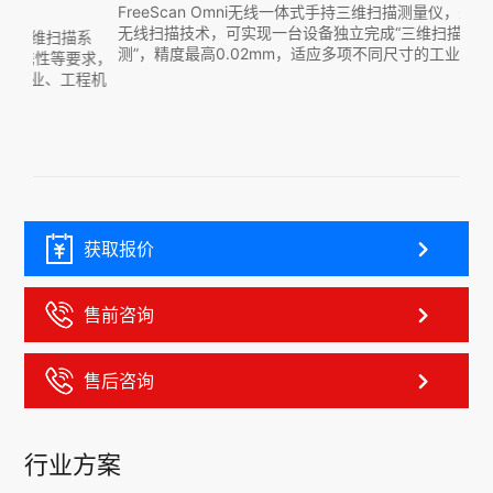
三
FreeScan Omni无线一体式手持三维扫描测量仪，采用第三代
无线扫描技术，可实现一台设备独立完成“三维扫描+三维检
系
Fre
测”，精度最高0.02mm，适应多项不同尺寸的工业测量场景。
求，
统，
程机
能够
械、
获取报价
售前咨询
售后咨询
行业方案