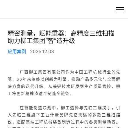
首页
精密测量，赋能重器：高精度三维扫描
助力柳工集团“智”造升级
高精度工业3D扫描
应用案例
2025.12.03
快速选产品
广西柳工集团有限公司作为中国工程机械行业的先
产品
驱，66年来始终以创新为引擎，推动产品多元化与全面解
决方案的迭代升级。从关键技术研发到生产质量管控，柳
行业方案
工将创新精神渗透至制造全链条。
客户支持
在智能制造浪潮中，柳工选择与先临三维携手，引
入先临三维旗下工业计量品牌先临天远的多款
三维扫描
资讯
仪
，适配高端工程机械装备制造过程中的各类测量场景。