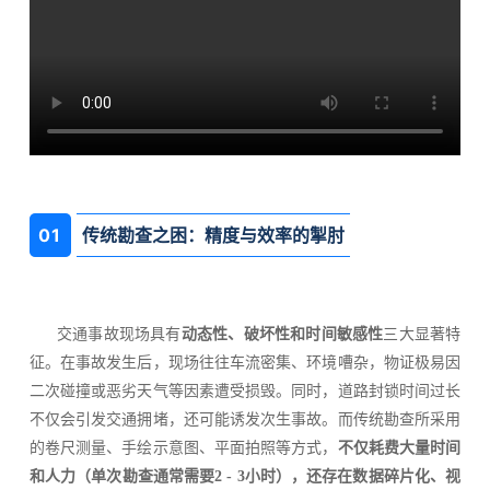
关于我们
0
1
传统勘查之困：精度与效率的掣肘
交通事故现场具有
动态性、破坏性和时间敏感性
三大显著特
征。在事故发生后，现场往往车流密集、环境嘈杂，物证极易因
二次碰撞或恶劣天气等因素遭受损毁。同时，道路封锁时间过长
不仅会引发交通拥堵，还可能诱发次生事故。而传统勘查所采用
的卷尺测量、手绘示意图、平面拍照等方式，
不仅耗费大量时间
和人力（单次
勘查
通常需要2 - 3小时），还存在数据碎片化、视