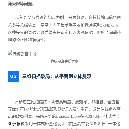
角受限等问题
。
以车身变形痕迹的记录为例，曲面数据、碰撞接触点的空间
关系等关键信息，常常因人工记录误差或拍摄角度缺失而失真。
这种失真的数据导致后续责任认定缺乏客观依据，影响了事故处
理的公正性和准确性。
传统勘查手段示意
0
2
三维扫描破局：从平面到立体复现
高精度三维扫描技术凭借
高精度、高效率、非接触、全方位
等优势可以快速实现事故现场物证的精准重建，成为传统
勘查
痛
点的破局利器。先临三维的EinScan Libre多光源无线一体式手持
3D扫描仪
采用一体式轻量化设计（内置高性能AI处理器+一体化