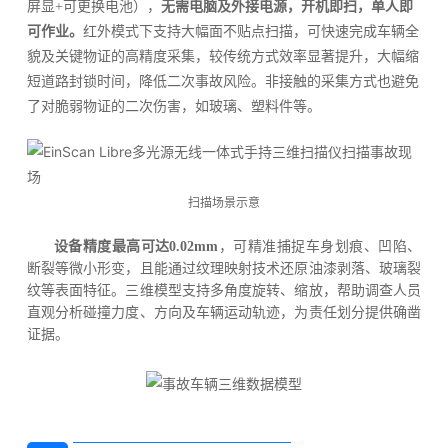
屏显+可更换电池），
无需电脑及外接电源，开机即扫，单人即
可作业。
红外模式下支持大幅面不贴点扫描，可快速完成车辆全
貌及关键物证的高精度采集，较传统方式效率显著提升，大幅缩
短道路封锁时间，降低二次事故风险。非接触的采集方式也避免
了对脆弱物证的二次伤害，如玻璃、塑料件等。
扫描场景示意
设备精度最高可达0.02mm
，可精准捕捉车身划痕、凹陷、
断裂等微小形变，且能通过纹理映射技术还原油漆剥落、玻璃裂
纹等表面特征。三维模型支持多角度旋转、缩放，帮助调查人员
直观分析碰撞力度、方向及车辆运动轨迹，为责任划分提供确凿
证据。