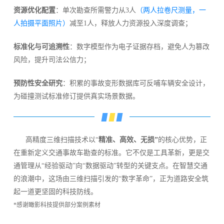
资源优化配置
：单次勘查所需警力从3人
（两人拉卷尺测量，一
人拍摄平面照片）
减至1人，释放人力资源投入深度调查；
标准化与可追溯性
：数字模型作为电子证据存档，避免人为篡改
风险，提升司法公信力；
预防性安全研究
：积累的事故变形数据库可反哺车辆安全设计，
为碰撞测试标准修订提供真实场景数据。
高精度三维扫描技术以“
精准、高效、无损”
的核心优势，正
在重新定义交通事故车勘查
的标准。它不仅是工具革新，更是交
通管理从“经验驱动”向“数据驱动”转型的关键支点。在智慧交通
的浪潮中，这场由三维扫描引发的“数字革命”，正为道路安全筑
起一道更坚固的科技防线。
*感谢瞰影科技提供部分案例素材