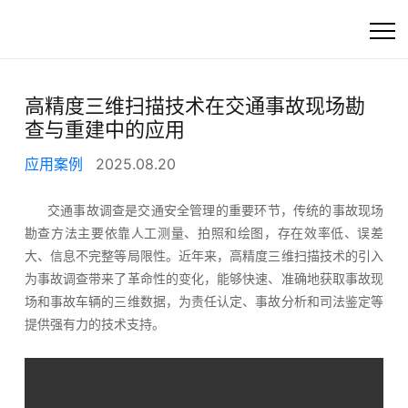
首页
高精度三维扫描技术在交通事故现场勘
查与重建中的应用
高精度工业3D扫描
应用案例
2025.08.20
快速选产品
交通事故调查是交通安全管理的重要环节，传统的事故现场
勘查方法主要依靠人工测量、拍照和绘图，存在效率低、误差
产品
大、信息不完整等局限性。近年来，高精度三维扫描技术的引入
为事故调查带来了革命性的变化，能够快速、准确地获取事故现
行业方案
场和事故车辆的三维数据，为责任认定、事故分析和
司法鉴定等
提供强有力的技术支持。
客户支持
资讯