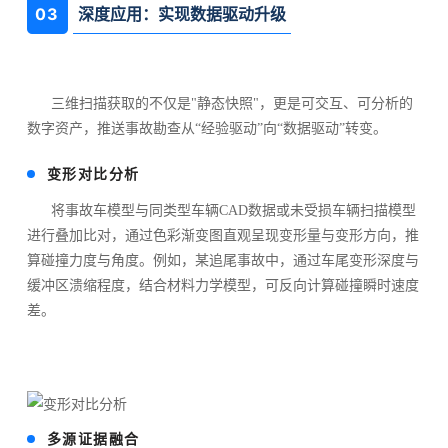
0
3
深度应用：实现数据驱动升级
三维扫描获取的不仅是"静态快照"，更是可交互、可分析的
数字资产，推送事故
勘查从“经验驱动”向“数据驱动”转变。
变形对比分析
将事故车模型与同类型车辆CAD数据或未受损车辆扫描模型
进行叠加比对，通过色彩渐变图直观呈现变形量与变形方向，推
算碰撞力度与角度。例如，某追尾事故中，通过车尾变形深度与
缓冲区溃缩程度，结合材料力学模型，可反向计算碰撞瞬时速度
差。
多源证据融合