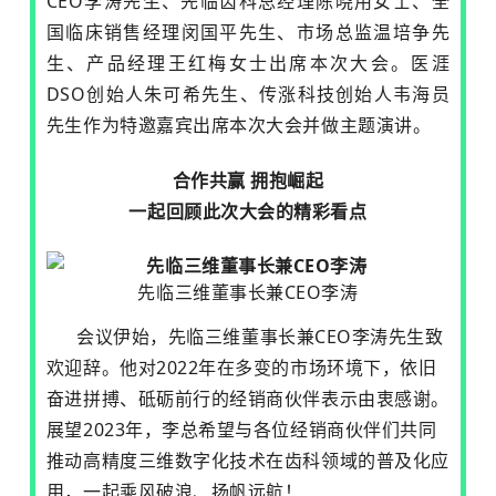
CEO李涛先生、先临齿科总经理陈晓用女士、全
国临床销售经理闵国平先生、市场总监温培争先
生、产品经理王红梅女士出席本次大会。医涯
DSO创始人朱可希先生、传涨科技创始人韦海员
先生作为特邀嘉宾出席本次大会并做主题演讲。
合作共赢 拥抱崛起
一起回顾此次大会的精彩看点
先临三维董事长兼CEO李涛
会议伊始，先临三维董事长兼CEO李涛先生致
欢迎辞。他对2022年在多变的市场环境下，依旧
奋进拼搏、砥砺前行的经销商伙伴表示由衷感谢。
展望2023年，李总希望与各位经销商伙伴们共同
推动高精度三维数字化技术在齿科领域的普及化应
用，一起乘风破浪、扬帆远航！