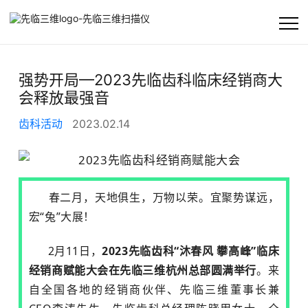
首页
强势开局—2023先临齿科临床经销商大
会释放最强音
公司
齿科活动
2023.02.14
产品及方案
客户支持
春二月，天地俱生，万物以荣。宜聚势谋远，
宏“兔”大展！
资讯
2月11日，
2023先临齿科“沐春风 攀高峰”临床
经销商赋能大会在先临三维杭州总部圆满举行
。来
自全国各地的经销商伙伴、先临三维董事长兼