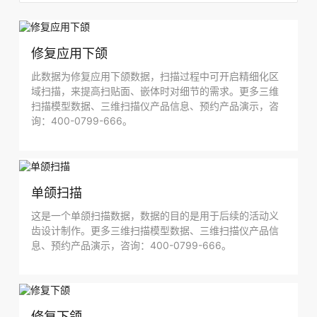
修复应用下颌
此数据为修复应用下颌数据，扫描过程中可开启精细化区
域扫描，来提高扫贴面、嵌体时对细节的需求。更多三维
扫描模型数据、三维扫描仪产品信息、预约产品演示，咨
询：400-0799-666。
单颌扫描
这是一个单颌扫描数据，数据的目的是用于后续的活动义
齿设计制作。更多三维扫描模型数据、三维扫描仪产品信
息、预约产品演示，咨询：400-0799-666。
修复下颌