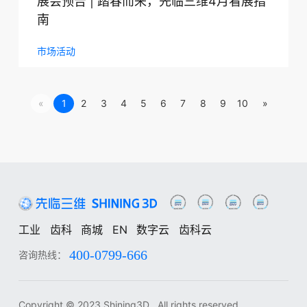
展会预告 | 踏春而来，先临三维4月看展指
南
市场活动
«
1
2
3
4
5
6
7
8
9
10
»
工业
齿科
商城
EN
数字云
齿科云
400-0799-666
咨询热线：
工业
齿科
中
EN
DE
ES
FR
IT
RU
KO
JA
Copyright © 2023 Shining3D , All rights reserved.