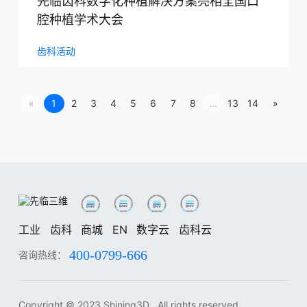
先临齿科数字化种植解决方案亮相全国口
腔种植学术大会
齿科活动
«
1
2
3
4
5
6
7
8
...
13
14
»
工业
齿科
商城
EN
数字云
齿科云
400-0799-666
咨询热线：
工业
齿科
中
EN
DE
ES
FR
IT
RU
KO
JA
Copyright © 2023 Shining3D , All rights reserved.