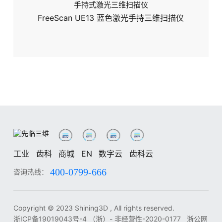
手持式激光三维扫描仪
FreeScan UE13 蓝色激光手持三维扫描仪
工业
齿科
商城
EN
数字云
齿科云
400-0799-666
咨询热线：
工业
齿科
中
EN
DE
ES
FR
IT
RU
KO
JA
Copyright © 2023 Shining3D , All rights reserved.
浙ICP备19019043号-4
（浙）- 非经营性-2020-0177
浙公网