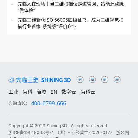
先临人在现场｜当三维扫描仪走进管网，给能源动脉
“做体检”
先临三维斩获ISO 56005四级证书，成为三维视觉扫
描行业首家“系统级”评价企业
工业
齿科
商城
EN
数字云
齿科云
400-0799-666
咨询热线：
工业
齿科
中
EN
DE
ES
FR
IT
RU
KO
JA
Copyright © 2023 Shining3D , All rights reserved.
浙ICP备19019043号-4
（浙）- 非经营性-2020-0177
浙公网