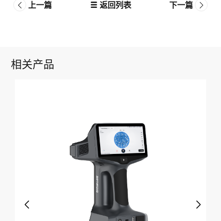
上一篇
返回列表
下一篇
相关产品
描仪
Ei
合混合
仪
EL
和红
Ei
验。
体式
应多
幅简
体高