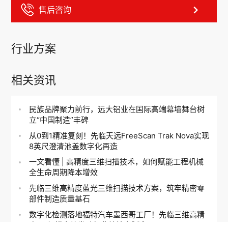
售后咨询
行业方案
相关资讯
民族品牌聚力前行，远大铝业在国际高端幕墙舞台树
立“中国制造”丰碑
从0到1精准复刻！先临天远FreeScan Trak Nova实现
8英尺澄清池盖数字化再造
一文看懂 | 高精度三维扫描技术，如何赋能工程机械
工业
齿科
中
EN
DE
ES
FR
IT
RU
KO
JA
全生命周期降本增效
先临三维高精度蓝光三维扫描技术方案，筑牢精密零
部件制造质量基石
数字化检测落地福特汽车墨西哥工厂！先临三维高精
度3D扫描守护发动机曲轴精密制造