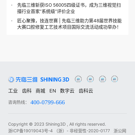
先临三维斩获ISO 56005四级证书，成为三维视觉扫
描行业首家“系统级”评价企业
匠心聚豫，技连世赛 | 先临三维助力第48届世界技能
大赛口腔修复工艺技术项目国际交流活动成功举办！
工业
齿科
商城
EN
数字云
齿科云
400-0799-666
咨询热线：
工业
齿科
中
EN
DE
ES
FR
IT
RU
KO
JA
Copyright © 2023 Shining3D , All rights reserved.
浙ICP备19019043号-4
（浙）- 非经营性-2020-0177
浙公网