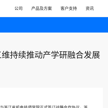
公司
产品及方案
客户支持
资讯
关于先临三维
售后服务
核心技术
手册下载
量
3D设计
招聘信息
软件及使用手册下载
三维持续推动产学研融合发展
联系我们
数据展示
投资者关系
采购寻源
与浙江省机电技师学院正式签订战略合作协议。浙