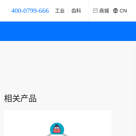
400-0799-666
工业
齿科
商城
CN
天猫
EN
京东
DE
ES
FR
IT
相关产品
RU
KO
JA