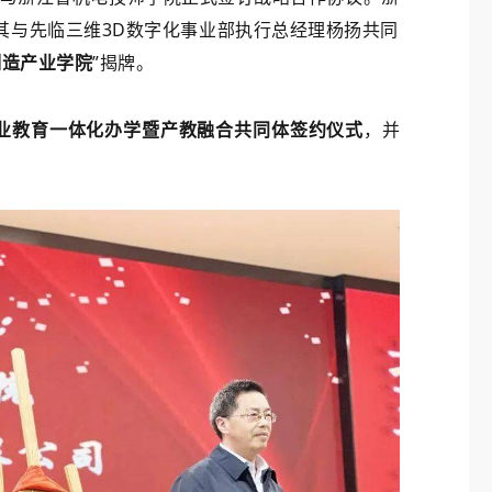
其与先临三维3D数字化事业部执行总经理杨扬共同
制造产业学院
”揭牌。
业教育一体化办学暨产教融合共同体签约仪式
，并
校企合作，人才共育
托最新行业应用
先临三维愿与各院校通力合作，依托最新行业应
、学、研、
以及丰富的赛事支持经验，开展“产、学、研、
为院校师生真
训、赛、创”六个方向的校企合作，为院校师生真
复合人才添砖加
正理解增材制造，培养高素质新型复合人才添砖
瓦。