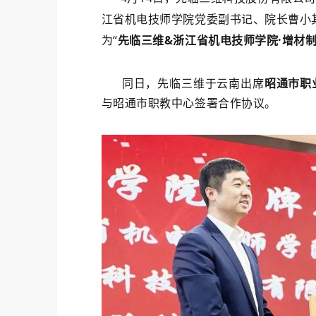
江省机电技师学院党委副书记、院长曹小
为“
先临三维&浙江省机电技师学院·增材
同日，先临三维于云南出席
昭通市职
与昭通市职教中心签署合作协议。
校企合作，人才共育
先临三维愿与各院校通力合作，依
以及丰富的赛事支持经验，开展“产
训、赛、创”六个方向的校企合作，
正理解增材制造，培养高素质新型
瓦。