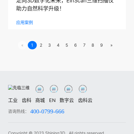
走向3D数字化未来，EinScan三维扫描仪
助力自然科学升级！
应用案例
«
1
2
3
4
5
6
7
8
9
»
工业
齿科
商城
EN
数字云
齿科云
400-0799-666
咨询热线：
工业
齿科
中
EN
DE
ES
FR
IT
RU
KO
JA
Copyright © 2023 Shining3D , All rights reserved.